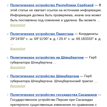
Политическое устройство Республики Сербской
— В
3
этой статье не хватает ссылок на источники информации.
Информация должна быть проверяема, иначе она может
быть поставлена под сомнение и удалена. Вы можете …
Википедия
Политическое устройство Пакистана
— Координаты:
4
29°24′00″ с. ш. 69°11′00″ в. д. / 29.4° с. ш. 69.183333° в. д.
…
Википедия
Политическое устройство на Шпицбергене
— Герб
5
губернатора Шпицбергена …
Википедия
Политическое устройство Шпицбергена
— Герб
6
губернатора Шпицбергена. Шпицбергенский трактат …
Википедия
Политическое устройство государства Сасанидов
—
7
Государственное устройство Персии при Сасанидах
претерпело существенные изменения по сравнению с