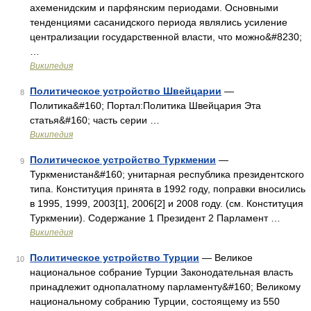
ахеменидским и парфянским периодами. Основными
тенденциями сасанидского периода являлись усиление
централизации государственной власти, что можно&#8230;
…
Википедия
Политическое устройство Швейцарии
—
8
Политика&#160; Портал:Политика Швейцария Эта
статья&#160; часть серии …
Википедия
Политическое устройство Туркмении
—
9
Туркменистан&#160; унитарная республика президентского
типа. Конституция принята в 1992 году, поправки вносились
в 1995, 1999, 2003[1], 2006[2] и 2008 году. (см. Конституция
Туркмении). Содержание 1 Президент 2 Парламент …
Википедия
Политическое устройство Турции
— Великое
10
национальное собрание Турции Законодательная власть
принадлежит однопалатному парламенту&#160; Великому
национальному собранию Турции, состоящему из 550