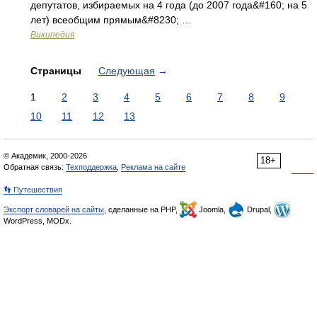
депутатов, избираемых на 4 года (до 2007 года&#160; на 5
лет) всеобщим прямым&#8230; …
Википедия
Страницы
Следующая
→
1
2
3
4
5
6
7
8
9
10
11
12
13
© Академик, 2000-2026
18+
Обратная связь:
Техподдержка
,
Реклама на сайте
👣 Путешествия
Экспорт словарей на сайты
, сделанные на PHP,
Joomla,
Drupal,
WordPress, MODx.